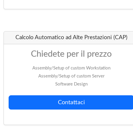
Contattaci ti risponde
Roma, IT
+39 329 35 16 963
Ufficio Vendite
Informazioni
Dott. Ing. Angelo R