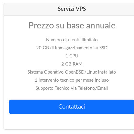
Serv
Prezzo
ann
Numero di ut
20 GB di immag
1
2 G
Sistema Operativo O