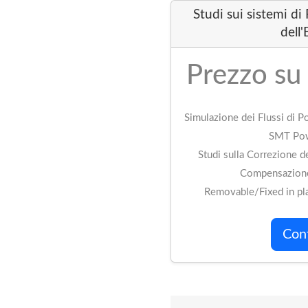
Studi sui sistemi di Potenza e sulla Qualità
dell'Energia
Prezzo su base oraria
Simulazione dei Flussi di Potenza: ATP/EMTP, MatPower, SMT
PowerFlow, ...
Studi sulla Correzione del Fattore di Potenza e sulla
Compensazione delle Armoniche
Removable/Fixed in plant Measurement systems
Contattaci