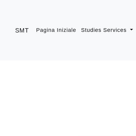
SMT
Power & Power Quality
PER INFORMAZIONI SUI PREZZI OD I
SERVIZI SCRIVERE A:
DOTT. ING. ANGELO ROSSI