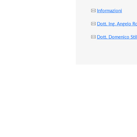
Prezzo a corpo
Sistemi per la Correzione del Fattore di Potenza
Sistemi di Compensazione delle Armoniche
Contattaci
INFORMAZIONI SOCIETARIE
Smart Monitoring Tools S.r.l.